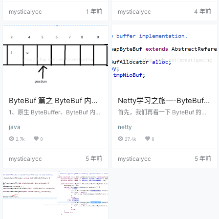
ws 的也就是评论,拍卖可能就是出价
存分配释放，减少内存碎片? 高负载
mysticalycc
1 年前
mysticalycc
4 年前
和评论。 1. 使用 Netty 的建议 saga
下内存池不断申请/释放，如何实现
xu：不要直接用 Netty，建议使用 V
弹性伸缩? 内存池作为全局数据，在
ert.x 或者 Quarkus。 wxw752：我
多线程环境下如何减少锁竞争? 常见
们公司使用 Netty 处理 WebSoc…
的一些算法有slab，buddy，jemall
oc等经典算法。 Netty中的内存管
理应该是借鉴了FreeBS…
ByteBuf 篇之 ByteBuf 内部
Netty学习之旅—-ByteBuf源
结构与 API 学习
码解读之初探
1、原生 ByteBuffer、ByteBuf 内部
首先，我们再看一下 ByteBuf 的类
结构设计 首先我们来回顾一下 java.
UnpooledHeapByteBuf、
设计图，从中更进一步了解ByteBu
java
netty
nio.ByteBuffe r的内部结构设计。 B
f。 ByteBuf 继承自 ReferenceCou
UnpooledDirectByteBuf
yteBuffer 内部持有一个 byte[] bt,
nted,引用计数，也就是说 ByteBuf
2.7k
0
27.4k
0
再加上 position、limit、capacity、
的内存回收使用的是引用计数器来
mark 四个属性。 position 当前可用
实现。 UnpooledHeapByteBuf 是
mysticalycc
5 年前
mysticalycc
5 年前
操作的位置，调用 get() 方法，返回
非池化的堆内存实现，而 Unpooled
bt[postion] 处的值，如果是调用 pu
DirectByteBuf 是非池化的堆外内存
t 方法…
（直接内存）。非池化的ByteBuf
就是利用完之后就需要…