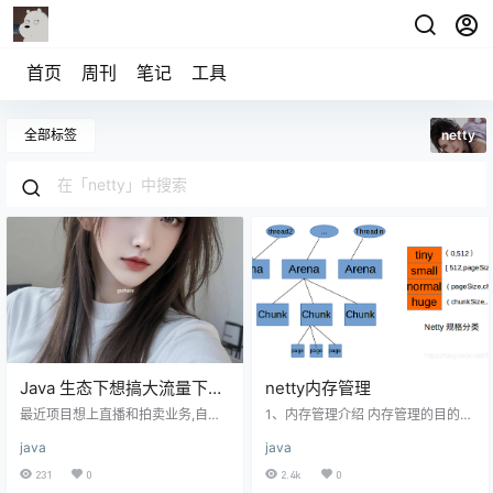
首页
周刊
笔记
工具
全部标签
netty
Java 生态下想搞大流量下的
netty内存管理
ws,是不是暂时只能 netty?
最近项目想上直播和拍卖业务,自身
1、内存管理介绍 内存管理的目的是
流量也是比较大,想问下目前业界 ws
合理分配内存，减少内存碎片，及
java
java
方案下是不是更推荐 netty 或者有没
时回收资源，提高内存的使用资
有其他可以参考的方案呢? 直播推流
源。 可以带着以下问题进行研究：
231
0
2.4k
0
这快准备用阿里云的,直播上会用到
内存池管理算法是如何实现高效内