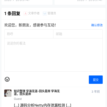
1 条回复
文章作者
管理员
A
M
欢迎您，新朋友，感谢参与互动！
确认修改
提交
知识整理 学海无涯-回头是岸 学海无
3 年前
涯，回头是岸
Guest
[…] 源码分析Netty内存泄漏检测 […]