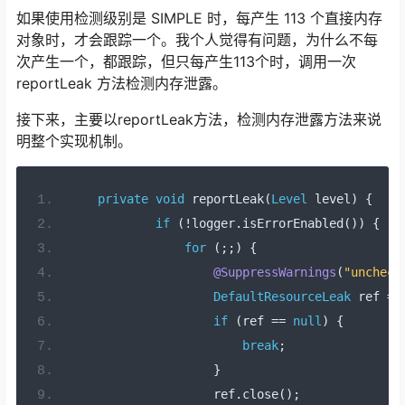
如果使用检测级别是 SIMPLE 时，每产生 113 个直接内存
对象时，才会跟踪一个。我个人觉得有问题，为什么不每
次产生一个，都跟踪，但只每产生113个时，调用一次
reportLeak 方法检测内存泄露。
接下来，主要以reportLeak方法，检测内存泄露方法来说
明整个实现机制。
private
void
 reportLeak
(
Level
 level
)
{
if
(!
logger
.
isErrorEnabled
())
{
for
(;;)
{
@SuppressWarnings
(
"uncheck
DefaultResourceLeak
 ref 
=
if
(
ref 
==
null
)
{
break
;
}
                    ref
.
close
();