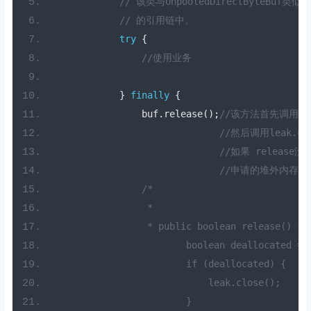
// 该类与UnpooledDirectByteBu
// 的引用链中。
try
{
//使用业务
}
finally
{
                buf
.
release
();
//该方法首先调用直接
//然后调用leak
//如果 release没
//申请的堆外内存
/*
                 * 
                 * public boolean release() {
                        boolean deallocated = 
                        if (deallocated) {
                            leak.close();
                        }