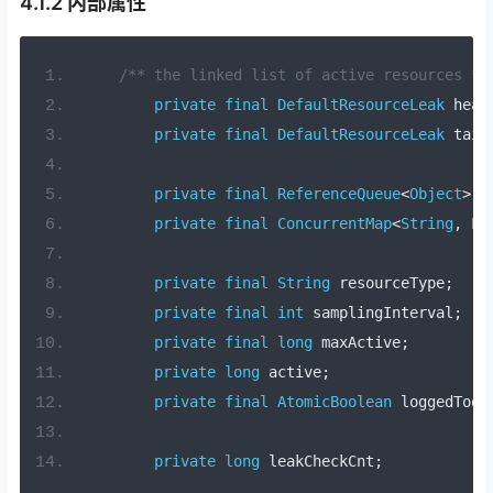
4.1.2 内部属性
/** the linked list of active resources */
private
final
DefaultResourceLeak
 head
private
final
DefaultResourceLeak
 tail
private
final
ReferenceQueue
<
Object
>
 r
private
final
ConcurrentMap
<
String
,
Bo
private
final
String
 resourceType
;
private
final
int
 samplingInterval
;
private
final
long
 maxActive
;
private
long
 active
;
private
final
AtomicBoolean
 loggedTooM
private
long
 leakCheckCnt
;