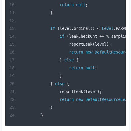
return
null
;
}
if
(
level
.
ordinal
()
<
Level
.
PARANO
if
(
leakCheckCnt 
++
%
 sampling
                    reportLeak
(
level
);
return
new
DefaultResource
}
else
{
return
null
;
}
}
else
{
                reportLeak
(
level
);
return
new
DefaultResourceLeak
}
}