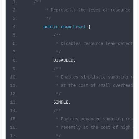
/**
         * Represents the level of resource le
         */
public
enum
Level
{
/**
             * Disables resource leak detectio
             */
            DISABLED
,
/**
             * Enables simplistic sampling res
             * at the cost of small overhead (
             */
            SIMPLE
,
/**
             * Enables advanced sampling resou
             * recently at the cost of high ov
             */