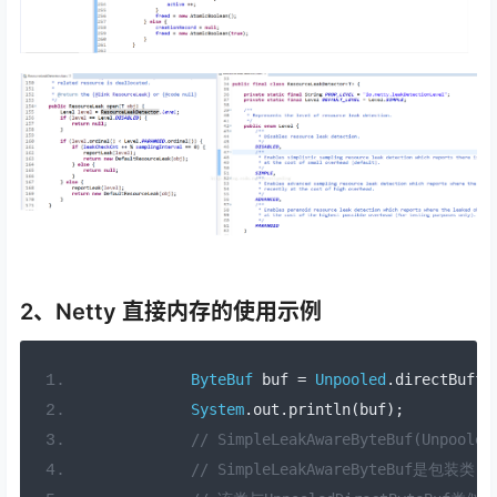
2、Netty 直接内存的使用示例
ByteBuf
 buf 
=
Unpooled
.
directBuffe
System
.
out
.
println
(
buf
);
// SimpleLeakAwareByteBuf(Unpooled
// SimpleLeakAwareByteBuf是包装