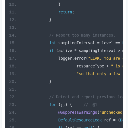
}
return
;
}
// Report too many instances.
int
 samplingInterval 
=
 level 
==
Le
if
(
active 
*
 samplingInterval 
>
 ma
                logger
.
error
(
"LEAK: You are cr
                        resourceType 
+
" is a 
"so that only a few in
}
// Detect and report previous leak
for
(;;)
{
//  @1
@SuppressWarnings
(
"unchecked"
)
DefaultResourceLeak
 ref 
=
(
Def
if
(
ref 
==
null
)
{