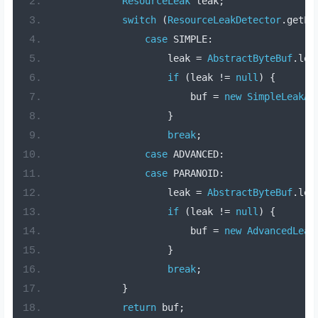
ResourceLeak
 leak
;
switch
(
ResourceLeakDetector
.
getLe
case
 SIMPLE
:
                    leak 
=
AbstractByteBuf
.
lea
if
(
leak 
!=
null
)
{
                        buf 
=
new
SimpleLeakAw
}
break
;
case
 ADVANCED
:
case
 PARANOID
:
                    leak 
=
AbstractByteBuf
.
lea
if
(
leak 
!=
null
)
{
                        buf 
=
new
AdvancedLeak
}
break
;
}
return
 buf
;