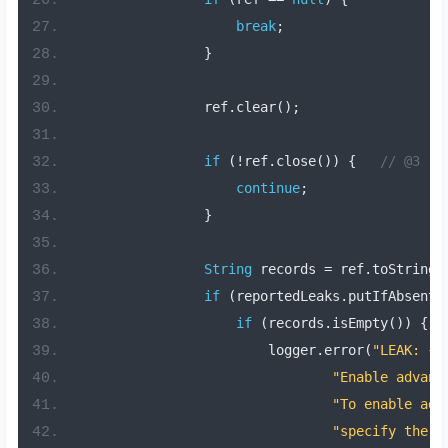
break
;
}
                ref
.
clear
();
if
(!
ref
.
close
())
{
// @3
continue
;
}
String
 records 
=
 ref
.
toString
(
if
(
reportedLeaks
.
putIfAbsent
(
if
(
records
.
isEmpty
())
{
                        logger
.
error
(
"LEAK: {}
"Enable advanc
"To enable adv
"specify the J