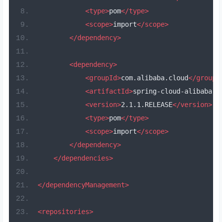
<type>
pom
</type>
<scope>
import
</scope>
</dependency>
<dependency>
<groupId>
com.alibaba.cloud
</groupI
<artifactId>
spring-cloud-alibaba-d
<version>
2.1.1.RELEASE
</version>
<type>
pom
</type>
<scope>
import
</scope>
</dependency>
</dependencies>
</dependencyManagement>
<repositories>