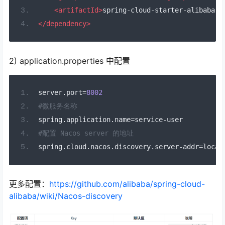
<artifactId>
spring-cloud-starter-alibaba-n
</dependency>
2) application.properties 中配置
server
.
port
=
8002
#微服务名称
spring
.
application
.
name
=
service
-
user
#配置 Nacos server 的地址
spring
.
cloud
.
nacos
.
discovery
.
server
-
addr
=
local
更多配置：
https://github.com/alibaba/spring-cloud-
alibaba/wiki/Nacos-discovery