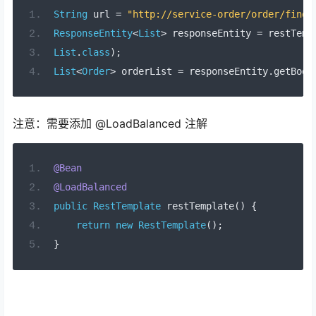
String
 url 
=
"http://service-order/order/findO
ResponseEntity
<
List
>
 responseEntity 
=
 restTemp
List
.
class
);
List
<
Order
>
 orderList 
=
 responseEntity
.
getBody
注意：需要添加 @LoadBalanced 注解
@Bean
@LoadBalanced
public
RestTemplate
 restTemplate
()
{
return
new
RestTemplate
();
}