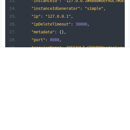
"instanceId"
:
"127.0.0.1#8888#DEFAULT#DEFA
"instanceIdGenerator"
:
"simple"
,
"ip"
:
"127.0.0.1"
,
"ipDeleteTimeout"
:
30000
,
"metadata"
:
{},
"port"
:
8888
,
"serviceName"
:
"DEFAULT_GROUP@@orderServic
"weight"
:
1.0
首页
专题
认证
搜索
菜单
我的
}]
声明：
本站所有文章，如无特殊说明或标注，均为本站原创发布。
任何个人或组织，在未征得本站同意时，禁止复制、盗用、采集、
发布本站内容到任何网站、书籍等各类媒体平台。如若本站内容侵
犯了原著者的合法权益，可联系我们进行处理。
0
0
海报分享
收藏