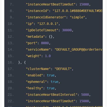
"instanceHeartBeatTimeOut"
:
15000
,
"instanceId"
:
"127.0.0.1#8880#DEFAULT#DEFA
"instanceIdGenerator"
:
"simple"
,
"ip"
:
"127.0.0.1"
,
"ipDeleteTimeout"
:
30000
,
"metadata"
:
{},
"port"
:
8880
,
"serviceName"
:
"DEFAULT_GROUP@@orderServic
"weight"
:
1.0
},
{
"clusterName"
:
"DEFAULT"
,
"enabled"
:
true
,
"ephemeral"
:
true
,
"healthy"
:
true
,
"instanceHeartBeatInterval"
:
5000
,
"instanceHeartBeatTimeOut"
:
15000
,