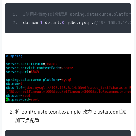
#使用外置mysql数据源 spring.datasource.platform=
db
.
num
=
1
 db
.
url
.
0
=
jdbc
:
mysql
:
//192.168.3.14:33
将 conf\cluster.conf.example 改为 cluster.conf,添
加节点配置