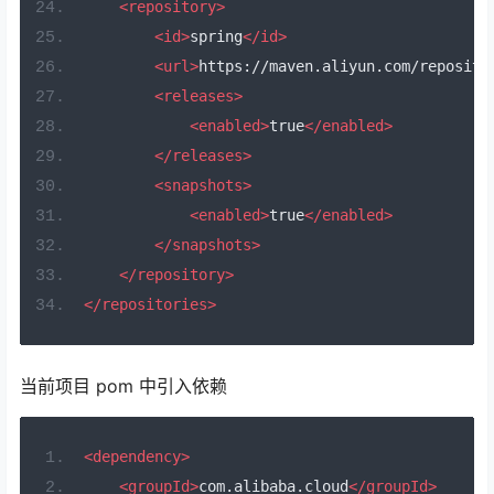
<repository>
<id>
spring
</id>
<url>
https://maven.aliyun.com/reposito
<releases>
<enabled>
true
</enabled>
</releases>
<snapshots>
<enabled>
true
</enabled>
</snapshots>
</repository>
</repositories>
当前项目 pom 中引入依赖
<dependency>
<groupId>
com.alibaba.cloud
</groupId>