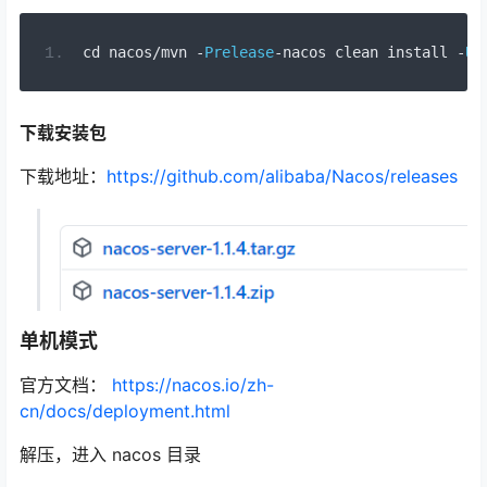
cd nacos
/
mvn 
-
Prelease
-
nacos clean install 
-
Uc
下载安装包
下载地址：
https://github.com/alibaba/Nacos/releases
单机模式
官方文档：
https://nacos.io/zh-
cn/docs/deployment.html
解压，进入 nacos 目录