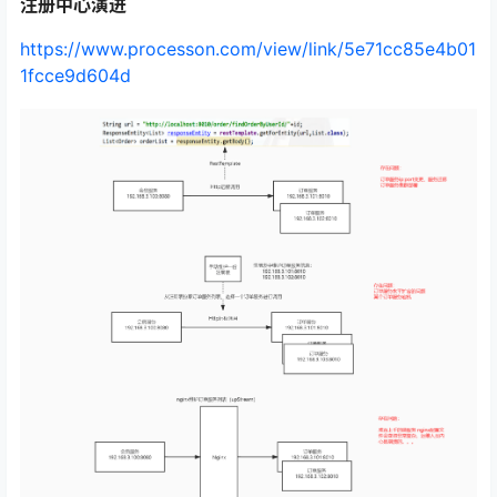
注册中心演进
https://www.processon.com/view/link/5e71cc85e4b01
1fcce9d604d