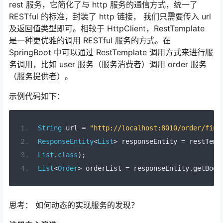
rest 服务，它简化了与 http 服务的通信方式，统一了
RESTful 的标准，封装了 http 链接， 我们只需要传入 url
及返回值类型即可。相较于 HttpClient，RestTemplate
是一种更优雅的调用 RESTful 服务的方式。在
SpringBoot 中可以通过 RestTemplate 调用方式来进行服
务调用，比如 user 服务（服务消费者）调用 order 服务
（服务提供者）。
示例代码如下：
String
 url 
=
"http://localhost:8010/order/find
ResponseEntity
<
List
>
 responseEntity 
=
 restTemp
List
.
class
);
List
<
Order
>
 orderList 
=
 responseEntity
.
getBody
思考： 如何动态的实现服务的发现？