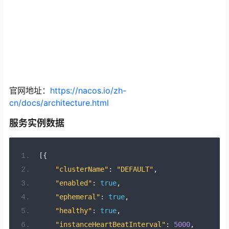
官网地址：
https://nacos.io/zh-
cn/docs/architecture.html
服务实例数据
[{
"clusterName"
:
"DEFAULT"
,
"enabled"
:
true
,
"ephemeral"
:
true
,
"healthy"
:
true
,
"instanceHeartBeatInterval"
:
5000
,