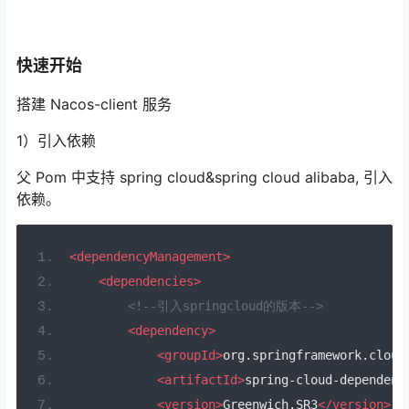
快速开始
搭建 Nacos-client 服务
1）引入依赖
父 Pom 中支持 spring cloud&spring cloud alibaba, 引入
依赖。
<dependencyManagement>
<dependencies>
<!--引入springcloud的版本-->
<dependency>
<groupId>
org.springframework.cloud
<artifactId>
spring-cloud-dependenc
<version>
Greenwich.SR3
</version>