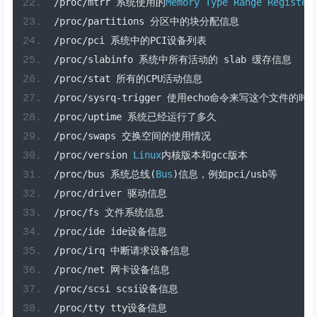
/
proc
/
mtrr 
系统使用的
Memory
Type
Range
Register
/
proc
/
partitions 
分区中的块分配信息
/
proc
/
pci 
系统中的
PCI
设备列表
/
proc
/
slabinfo 
系统中所有活动的
 slab 
缓存信息
/
proc
/
stat 
所有的
CPU
活动信息
/
proc
/
sysrq
-
trigger 
使用
echo
命令来写这个文件的时
/
proc
/
uptime 
系统已经运行了多久
/
proc
/
swaps 
交换空间的使用情况
/
proc
/
version 
Linux
内核版本和
gcc
版本
/
proc
/
bus 
系统总线(
Bus
)信息，例如
pci
/
usb
等
/
proc
/
driver 
驱动信息
/
proc
/
fs 
文件系统信息
/
proc
/
ide ide
设备信息
/
proc
/
irq 
中断请求设备信息
/
proc
/
net 
网卡设备信息
/
proc
/
scsi scsi
设备信息
/
proc
/
tty tty
设备信息