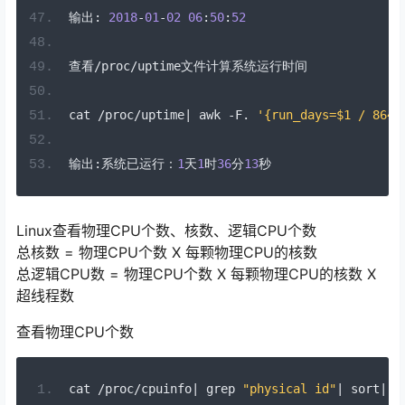
输出:
2018
-
01
-
02
06
:
50
:
52
查看/
proc
/
uptime
文件计算系统运行时间
cat 
/
proc
/
uptime
|
 awk 
-
F
.
'{run_days=$1 / 864
输出:系统已运行：
1
天
1
时
36
分
13
秒
Linux查看物理CPU个数、核数、逻辑CPU个数
总核数 = 物理CPU个数 X 每颗物理CPU的核数
总逻辑CPU数 = 物理CPU个数 X 每颗物理CPU的核数 X
超线程数
查看物理CPU个数
cat 
/
proc
/
cpuinfo
|
 grep 
"physical id"
|
 sort
|
 u