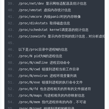
/
proc
/
net
/
dev 
显示网络适配器及统计信息
/
proc
/
vmstat 
虚拟内存统计信息
/
proc
/
vmcore 
内核
panic
时的内存映像
/
proc
/
diskstats 
取得磁盘信息
/
proc
/
schedstat kernel
调度器的统计信息
/
proc
/
zoneinfo 
显示内存空间的统计信息，对分析虚拟内
以下是/
proc
目录中进程
N
的信息
/
proc
/
N pid
为
N
的进程信息
/
proc
/
N
/
cmdline 
进程启动命令
/
proc
/
N
/
cwd 
链接到进程当前工作目录
/
proc
/
N
/
environ 
进程环境变量列表
/
proc
/
N
/
exe 
链接到进程的执行命令文件
/
proc
/
N
/
fd 
包含进程相关的所有的文件描述符
/
proc
/
N
/
maps 
与进程相关的内存映射信息
/
proc
/
N
/
mem 
指代进程持有的内存，不可读
/
proc
/
N
/
root 
链接到进程的根目录