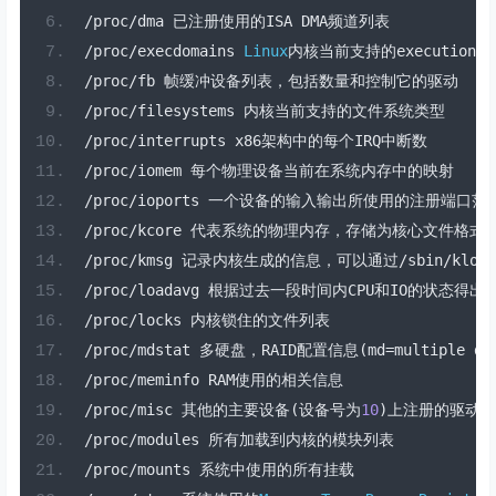
/
proc
/
dma 
已注册使用的
ISA DMA
频道列表
/
proc
/
execdomains 
Linux
内核当前支持的
execution d
/
proc
/
fb 
帧缓冲设备列表，包括数量和控制它的驱动
/
proc
/
filesystems 
内核当前支持的文件系统类型
/
proc
/
interrupts x86
架构中的每个
IRQ
中断数
/
proc
/
iomem 
每个物理设备当前在系统内存中的映射
/
proc
/
ioports 
一个设备的输入输出所使用的注册端口范
/
proc
/
kcore 
代表系统的物理内存，存储为核心文件格式
/
proc
/
kmsg 
记录内核生成的信息，可以通过/
sbin
/
klogd
/
proc
/
loadavg 
根据过去一段时间内
CPU
和
IO
的状态得出
/
proc
/
locks 
内核锁住的文件列表
/
proc
/
mdstat 
多硬盘，
RAID
配置信息(
md
=
multiple di
/
proc
/
meminfo RAM
使用的相关信息
/
proc
/
misc 
其他的主要设备(设备号为
10
)上注册的驱动
/
proc
/
modules 
所有加载到内核的模块列表
/
proc
/
mounts 
系统中使用的所有挂载