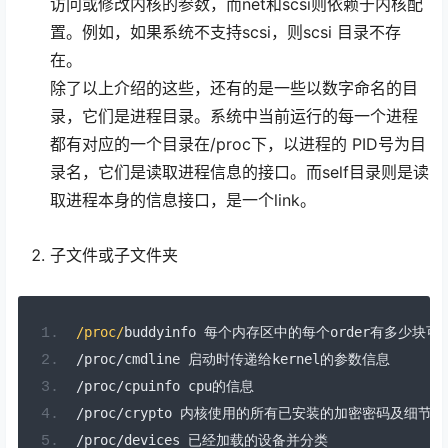
访问或修改内核的参数，而net和scsi则依赖于内核配
置。例如，如果系统不支持scsi，则scsi 目录不存
在。
除了以上介绍的这些，还有的是一些以数字命名的目
录，它们是进程目录。系统中当前运行的每一个进程
都有对应的一个目录在/proc下，以进程的 PID号为目
录名，它们是读取进程信息的接口。而self目录则是读
取进程本身的信息接口，是一个link。
子文件或子文件夹
/proc/
buddyinfo 
每个内存区中的每个
order
有多少块可
/
proc
/
cmdline 
启动时传递给
kernel
的参数信息
/
proc
/
cpuinfo cpu
的信息
/
proc
/
crypto 
内核使用的所有已安装的加密密码及细节
/
proc
/
devices 
已经加载的设备并分类