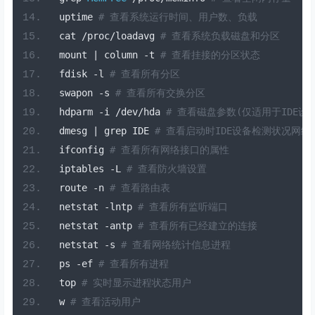
 uptime 
# 查看系统运行时间、用户数、负载
 cat 
/
proc
/
loadavg 
# 查看系统负载磁盘和分区
 mount 
|
 column 
-
t 
# 查看挂接的分区状态
 fdisk 
-
l 
# 查看所有分区
 swapon 
-
s 
# 查看所有交换分区
 hdparm 
-
i 
/
dev
/
hda 
# 查看磁盘参数(仅适用于IDE设备
 dmesg 
|
 grep IDE 
# 查看启动时IDE设备检测状况网络
 ifconfig 
# 查看所有网络接口的属性
 iptables 
-
L 
# 查看防火墙设置
 route 
-
n 
# 查看路由表
 netstat 
-
lntp 
# 查看所有监听端口
 netstat 
-
antp 
# 查看所有已经建立的连接
 netstat 
-
s 
# 查看网络统计信息进程
 ps 
-
ef 
# 查看所有进程
 top 
# 实时显示进程状态用户
 w 
# 查看活动用户