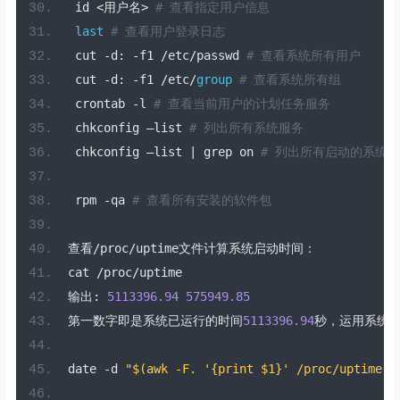
 id 
<用户名>
# 查看指定用户信息
last
# 查看用户登录日志
 cut 
-
d
:
-
f1 
/
etc
/
passwd 
# 查看系统所有用户
 cut 
-
d
:
-
f1 
/
etc
/
group
# 查看系统所有组
 crontab 
-
l 
# 查看当前用户的计划任务服务
 chkconfig 
–
list 
# 列出所有系统服务
 chkconfig 
–
list 
|
 grep on 
# 列出所有启动的系统
 rpm 
-
qa 
# 查看所有安装的软件包
查看/
proc
/
uptime
文件计算系统启动时间：
cat 
/
proc
/
uptime
输出:
5113396.94
575949.85
第一数字即是系统已运行的时间
5113396.94
秒，运用系统
date 
-
d 
"$(awk -F. '{print $1}' /proc/uptime) 