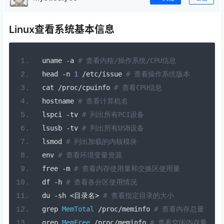
Linux查看系统基本信息
 uname 
-
a 
# 查看内核/操作系统/CPU信息
 head 
-
n 
1
/
etc
/
issue 
# 查看操作系统版本
 cat 
/
proc
/
cpuinfo 
# 查看CPU信息
 hostname 
# 查看计算机名
 lspci 
-
tv 
# 列出所有PCI设备
 lsusb 
-
tv 
# 列出所有USB设备
 lsmod 
# 列出加载的内核模块
 env 
# 查看环境变量资源
 free 
-
m 
# 查看内存使用量和交换区使用量
 df 
-
h 
# 查看各分区使用情况
 du 
-
sh 
<目录名>
# 查看指定目录的大小
 grep 
MemTotal
/
proc
/
meminfo 
# 查看内存总量
 grep 
MemFree
/
proc
/
meminfo 
# 查看空闲内存量