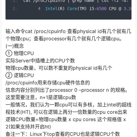
cat 
/
proc
/
cpuinfo 
|
 grep name 
|
 cut 
-
f2 
-
d
:
|
 
4
Intel
(
R
)
Core
(
TM
)
 i5
-
6500
 CPU 
@
3.20G
输入命令cat /proc/cpuinfo 查看physical id有几个就有几
个物理cpu；查看processor有几个就有几个逻辑cpu。
(一)概念
① 物理CPU
实际Server中插槽上的CPU个数
物理cpu数量，可以数不重复的physical id有几个
② 逻辑CPU
/proc/cpuinfo用来存储cpu硬件信息的
信息内容分别列出了processor 0 –processor n 的规格。
这里需要注意，n+1是逻辑cpu数
一般情况，我们认为一颗cpu可以有多核，加上intel的超线
程技术(HT), 可以在逻辑上再分一倍数量的cpu core出来
逻辑CPU数量=物理cpu数量 x cpu cores 这个规格值 x
2(如果支持并开启ht)
备注一下：Linux下top查看的CPU也是逻辑CPU个数