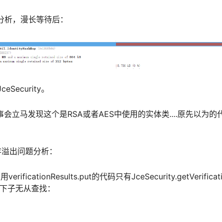
行分析，漫长等待后：
eSecurity。
立马发现这个是RSA或者AES中使用的实体类....原先以为
y导致内存溢出问题分析：
rificationResults.put的代码只有JceSecurity.getVeri
一下子无从查找：