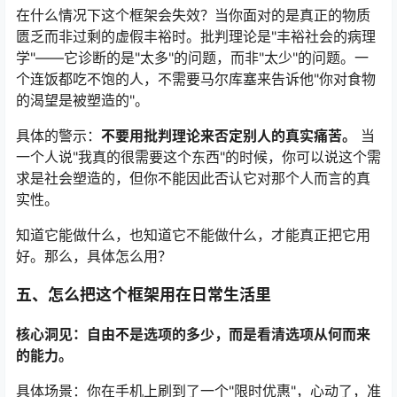
在什么情况下这个框架会失效？当你面对的是真正的物质
匮乏而非过剩的虚假丰裕时。批判理论是"丰裕社会的病理
学"——它诊断的是"太多"的问题，而非"太少"的问题。一
个连饭都吃不饱的人，不需要马尔库塞来告诉他"你对食物
的渴望是被塑造的"。
具体的警示：
不要用批判理论来否定别人的真实痛苦。
当
一个人说"我真的很需要这个东西"的时候，你可以说这个需
求是社会塑造的，但你不能因此否认它对那个人而言的真
实性。
知道它能做什么，也知道它不能做什么，才能真正把它用
好。那么，具体怎么用？
五、怎么把这个框架用在日常生活里
核心洞见：自由不是选项的多少，而是看清选项从何而来
的能力。
具体场景：你在手机上刷到了一个"限时优惠"，心动了，准