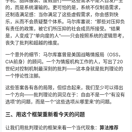
手机、品牌服装、度假旅行——这些需求不是人自发产生
的，而是系统灌输的。更可怕的是，系统不仅制造需求，
还制造满足感：当你满足了这些虚假需求，你会感到快
乐，从而不会质疑整个体系。马尔库塞说："那些对压抑负
有责任的政策，被它们所压抑的社会成员所接受。"结果
是，人变成了"单向度的人"——只会按照系统的逻辑思考，
丧失了批判和超越的维度。
一个意外的细节：马尔库塞曾是美国战略情报局（OSS，
CIA前身）的顾问。一个为情报机构工作的人，写出了20
世纪对控制机制最深刻的批判——这本身就是批判理论的
一个悖论性注脚。
这些答案各有各的局限，但综合起来，我们至少可以得出
一个方向——批判理论的洞见在于：自由不是一个"有没有
选项"的问题，而是一个"这些选项从哪里来"的问题。
三、用这个框架重新看今天的问题
让我们用批判理论的框架来看一个当代现象：
算法推荐