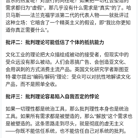
音乐的热爱呢？对旅行的向往呢？如果把一切社会塑造的
需求都归为"虚假"，那几乎没有什么需求是"真实"的了。哈
贝马斯——法兰克福学派第二代的代表人物——就批评过
这种立场：它暗含了一个精英主义的假设，即"我比你更知
道你真正需要什么"。
批评二：批判理论可能低估了个体的抵抗能力
文化工业的理论把大众描绘成被动的接受者，但现实中的
受众远没有那么被动。人们会恶搞广告、会创造亚文化、
会用讽刺的方式消费主流产品。英国文化研究学者斯图亚
特·霍尔提出"编码/解码"理论：受众可以对抗性地解读文化
产品，而不是照单全收。
批评三：批判理论容易陷入自我否定的悖论
如果一切理性都是统治工具，那么批判理性本身也是统治
工具。如果所有需求都是被塑造的，那么"解放"这个需求也
是被塑造的。这条思路走到尽头，就是彻底的虚无主义
——你既不能信任系统，也不能信任自己对系统的批判。