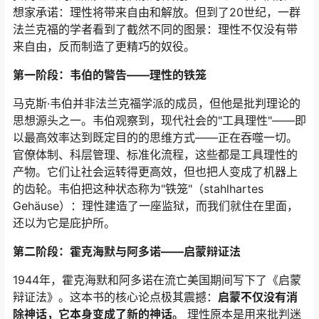
想家承诺：理性将带来自由和解放。但到了20世纪，一群
法兰克福的学者看到了截然不同的图景：理性不仅没有带
来自由，反而制造了更精巧的奴役。
第一阶段：韦伯的警告——理性的铁笼
马克斯·韦伯并非法兰克福学派的成员，但他是批判理论的
思想源头之一。韦伯观察到，现代社会的"工具理性"——即
以最高效率达到既定目的的思维方式——正在吞噬一切。
官僚体制、科层管理、标准化流程，这些都是工具理性的
产物。它们让社会运转得更高效，但也把人变成了机器上
的齿轮。韦伯把这种状态称为"铁笼"（stahlhartes
Gehäuse）：理性建造了一座监狱，而我们就住在里面，
还以为它是庇护所。
第二阶段：霍克海默与阿多诺——启蒙辩证法
1944年，霍克海默和阿多诺在流亡美国期间写下了《启蒙
辩证法》。这本书的核心论点极其震撼：
启蒙不仅没有消
除神话，它本身变成了新的神话。
理性原本是用来批判迷