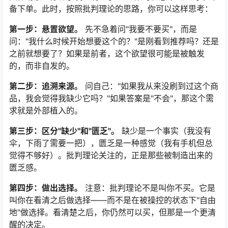
备下单。此时，按照批判理论的思路，你可以这样思考：
第一步：悬置欲望。
先不急着问"我要不要买"，而是
问："我什么时候开始想要这个的？"是刚看到推荐吗？还是
之前就想要了？如果是前者，这个欲望很可能是被触发
的，而非自发的。
第二步：追溯来源。
问自己："如果我从来没刷到过这个商
品，我会觉得我缺少它吗？"如果答案是"不会"，那这个需
求就是外部植入的。
第三步：区分"缺少"和"匮乏"。
缺少是一个事实（我没有
伞，下雨了需要一把），匮乏是一种感觉（我有手机但总
觉得不够好）。批判理论关注的，正是那些被制造出来的
匮乏感。
第四步：做出选择。
注意：批判理论不是叫你不买。它是
叫你在看清之后做选择——而不是在被操控的状态下"自由
地"做选择。看清楚之后，你仍然可以买，但那是一个更清
醒的决定。