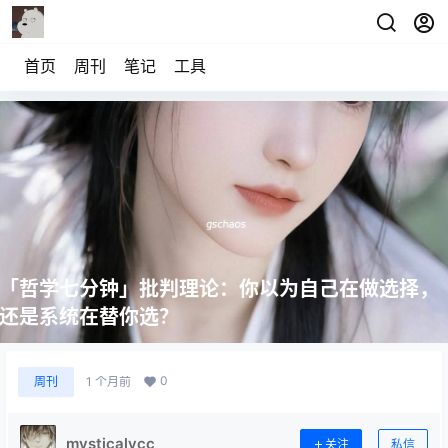
首页
周刊
笔记
工具
「哲学七分钟」批判理论：你以为自己在做选择，
还是系统在替你选？
0
周刊
1 个月前
mysticalycc
关注
私信