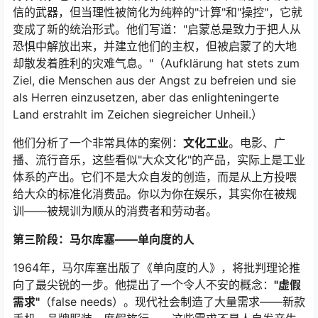
信的武器，但当理性被简化为纯粹的"计算"和"操控"，它就
变成了新的统治形式。他们写道："启蒙总是致力于把人从
恐惧中解放出来，并建立他们的主权，但被启蒙了的大地
却散发着胜利的灾难气息。"（Aufklärung hat stets zum
Ziel, die Menschen aus der Angst zu befreien und sie
als Herren einzusetzen, aber das enlighteningerte
Land erstrahlt im Zeichen siegreicher Unheil.）
他们分析了一个非常具体的案例：
文化工业
。电影、广
播、流行音乐，这些看似"大众文化"的产品，实际上是工业
体系的产出。它们不是大众自发的创造，而是从上方投喂
给大众的标准化消费品。你以为你在娱乐，其实你在被规
训——被规训为顺从的消费者和劳动者。
第三阶段：马尔库塞——单向度的人
1964年，马尔库塞出版了《单向度的人》，将批判理论推
向了最尖锐的一步。他提出了一个令人不安的概念：
"虚假
需求"
（false needs）。现代社会制造了大量需求——新款