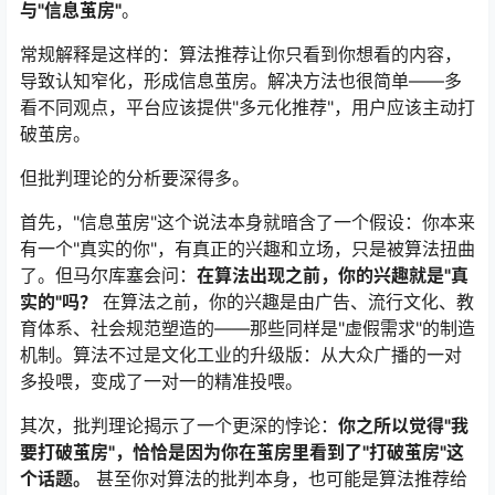
与"信息茧房"
。
常规解释是这样的：算法推荐让你只看到你想看的内容，
导致认知窄化，形成信息茧房。解决方法也很简单——多
看不同观点，平台应该提供"多元化推荐"，用户应该主动打
破茧房。
但批判理论的分析要深得多。
首先，"信息茧房"这个说法本身就暗含了一个假设：你本来
有一个"真实的你"，有真正的兴趣和立场，只是被算法扭曲
了。但马尔库塞会问：
在算法出现之前，你的兴趣就是"真
实的"吗？
在算法之前，你的兴趣是由广告、流行文化、教
育体系、社会规范塑造的——那些同样是"虚假需求"的制造
机制。算法不过是文化工业的升级版：从大众广播的一对
多投喂，变成了一对一的精准投喂。
其次，批判理论揭示了一个更深的悖论：
你之所以觉得"我
要打破茧房"，恰恰是因为你在茧房里看到了"打破茧房"这
个话题。
甚至你对算法的批判本身，也可能是算法推荐给