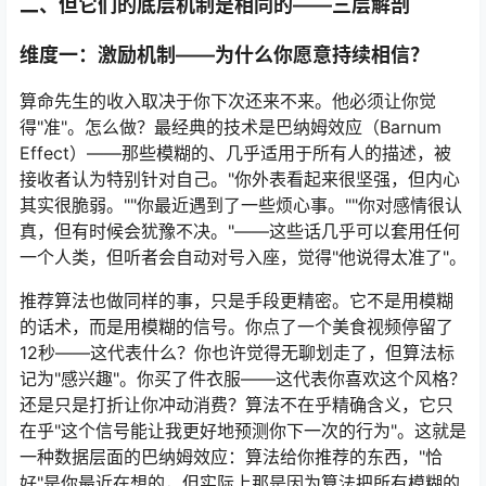
二、但它们的底层机制是相同的——三层解剖
维度一：激励机制——为什么你愿意持续相信？
算命先生的收入取决于你下次还来不来。他必须让你觉
得"准"。怎么做？最经典的技术是巴纳姆效应（Barnum
Effect）——那些模糊的、几乎适用于所有人的描述，被
接收者认为特别针对自己。"你外表看起来很坚强，但内心
其实很脆弱。""你最近遇到了一些烦心事。""你对感情很认
真，但有时候会犹豫不决。"——这些话几乎可以套用任何
一个人类，但听者会自动对号入座，觉得"他说得太准了"。
推荐算法也做同样的事，只是手段更精密。它不是用模糊
的话术，而是用模糊的信号。你点了一个美食视频停留了
12秒——这代表什么？你也许觉得无聊划走了，但算法标
记为"感兴趣"。你买了件衣服——这代表你喜欢这个风格？
还是只是打折让你冲动消费？算法不在乎精确含义，它只
在乎"这个信号能让我更好地预测你下一次的行为"。这就是
一种数据层面的巴纳姆效应：算法给你推荐的东西，"恰
好"是你最近在想的，但实际上那是因为算法把所有模糊的