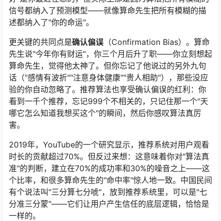
信号都纳入了预测模型——就像算命先生把所有模糊的描
述都纳入了"你的命运"。
更关键的共同点是
确认偏误
（Confirmation Bias）。算命
先生说"今年你有财运"，你三个月后升了职——你立刻想起
算命先生，觉得他太神了。但你忘记了他说过的另外九句
话（"感情有波折""注意身体健康""贵人相助"），那些没应
验的你自动忽略了。推荐算法也享受确认偏误的红利：你
看到一千个推荐，忘记999个不相关的，只记住那一个"天
哪它怎么知道我想买这个"的瞬间，然后你感叹算法真厉
害。
2019年，YouTube的一个研究显示，推荐系统对用户观看
时长的贡献超过70%。但反过来想：这意味着你对"算法真
准"的判断，建立在70%的成功率和30%的噪音之上——这
个比率，和很多算命先生的"命中率"惊人地一致。中国民间
有个说法叫"三分算七分唬"，放到推荐系统里，可以是"七
分准三分蒙"——它们让用户产生信任的底层逻辑，恰恰是
一样的。