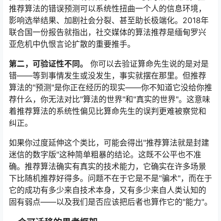
推荐算法的错误预测可以系统性扭曲一个人的信息环境，
影响选举结果、加剧社会分裂、甚至助长极端化。2018年
联合国一份报告就指出，社交媒体的算法推荐是缅甸罗兴
亚危机中仇恨言论扩散的重要推手。
第二，可验证性不同。
你可以去验证算命先生说的是对是
错——等到事情发生或没发生，事实就摆在那里。但推荐
算法的"预测"是你正在经历的现实——你不知道它没给你推
荐什么，你无法对比"算法的世界"和"真实的世界"。这意味
着推荐算法的系统性偏见比算命先生的误判更难被察觉和
纠正。
如果你过度延伸这个类比，可能会得出"推荐算法就是封建
迷信的数字版"这种简单粗暴的结论。这既不公平也不准
确。推荐算法确实有真实的技术能力，它确实在许多场景
下比随机推荐好得多。问题不在于它是不是"骗术"，而在于
它的成功有多少来自技术本身，又有多少来自人类认知的
固有弱点——以及我们是否应该把后者也算作它的"能力"。