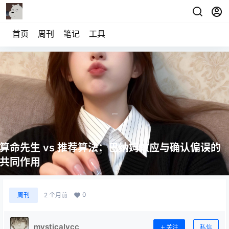
首页
周刊
笔记
工具
算命先生 vs 推荐算法：巴纳姆效应与确认偏误的
共同作用
0
周刊
2 个月前
mysticalycc
关注
私信