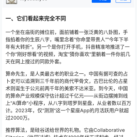
一、它们看起来完全不同
一个坐在庙街的摊位前，面前铺着一张泛黄的八卦图，手
指掐着你的生辰八字，嘴里念着"你命里带贵人""今年下半
年有大转折"。另一个是你打开手机，抖音精准地推送了一
个你"刚好想看"的视频，淘宝"猜你喜欢"里躺着一件你前几
天在网上搜过的同款外套。
算命先生，是人类最古老的职业之一。中国有据可查的占
卜史可以追溯到三千年前的商代甲骨文，古巴比伦的占星
术则诞生于公元前两千年的美索不达米亚。到今天，中国
的算命产业规模保守估计超过千亿元——从街边摆摊到线
上"AI算命"小程序，从八字到塔罗到星盘，从业者数以百万
计。2023年，仅"测测"这一个星座App的月活跃用户就超
过2000万。
推荐算法，是硅谷送给世界的礼物。它由Collaborative