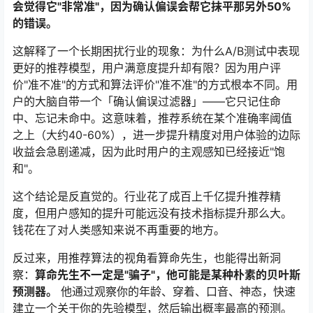
会觉得它"非常准"，因为确认偏误会帮它抹平那另外50%
的错误。
这解释了一个长期困扰行业的现象：为什么A/B测试中表现
更好的推荐模型，用户满意度提升却有限？因为用户评
价"准不准"的方式和算法评价"准不准"的方式根本不同。用
户的大脑自带一个「确认偏误过滤器」——它只记住命
中、忘记未命中。这意味着，推荐系统在某个准确率阈值
之上（大约40-60%），进一步提升精度对用户体验的边际
收益会急剧递减，因为此时用户的主观感知已经接近"饱
和"。
这个结论是反直觉的。行业花了成百上千亿提升推荐精
度，但用户感知的提升可能远没有技术指标提升那么大。
钱花在了对人类感知来说不再重要的地方。
反过来，用推荐算法的视角看算命先生，也能得出新洞
察：
算命先生不一定是"骗子"，他可能是某种朴素的贝叶斯
预测器。
他通过观察你的年龄、穿着、口音、神态，快速
建立一个关于你的先验模型，然后输出概率最高的预测。