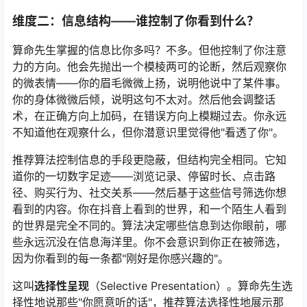
维度二：信息结构——谁控制了你看到什么？
算命先生掌握的信息比你多吗？不多。但他控制了你注意
力的方向。他会先抛出一个模棱两可的论断，然后观察你
的微表情——你的眉毛微微上扬，说明他说中了某件事。
你的身体微微后倾，说明这句不太对。然后他会调整话
术，在正确方向上加码，在错误方向上模糊过去。你永远
不知道他在观察什么，但你潜意识里觉得他"看透了你"。
推荐算法控制信息的手段更隐蔽，但结构完全相同。它知
道你的一切数字足迹——浏览记录、停留时长、点击路
径、购买行为、社交关系——然后基于这些信号筛选你想
看到的内容。你在抖音上看到的世界，和一个陌生人看到
的世界是完全不同的。算法决定哪些信息到达你眼前，哪
些永远沉没在信息海洋里。你不会意识到你正在被筛选，
因为你看到的每一条都"刚好是你感兴趣的"。
这叫
选择性呈现
（Selective Presentation）。算命先生选
择性地说那些"你愿意听的话"，推荐算法选择性地展示那