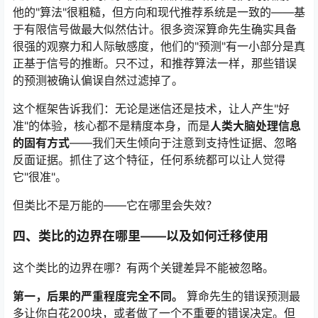
他的"算法"很粗糙，但方向和现代推荐系统是一致的——基
于有限信号做最大似然估计。很多资深算命先生确实具备
很强的观察力和人际敏感度，他们的"预测"有一小部分是真
正基于信号的推断。只不过，和推荐算法一样，那些错误
的预测被确认偏误自然过滤掉了。
这个框架告诉我们：无论是迷信还是技术，让人产生"好
准"的体验，核心都不是精度本身，而是
人类大脑处理信息
的固有方式
——我们天生倾向于注意到支持性证据、忽略
反面证据。抓住了这个特征，任何系统都可以让人觉得
它"很准"。
但类比不是万能的——它在哪里会失效？
四、类比的边界在哪里——以及如何迁移使用
这个类比的边界在哪？有两个关键差异不能被忽略。
第一，后果的严重程度完全不同。
算命先生的错误预测最
多让你白花200块，或者做了一个不重要的错误决定。但