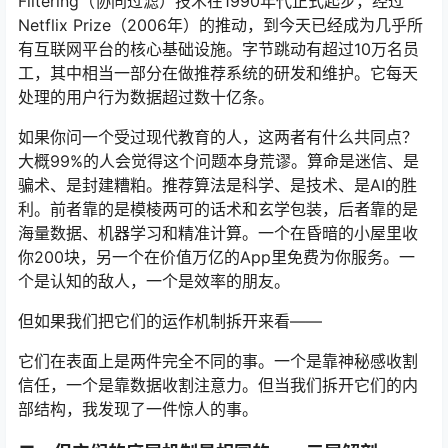
Filtering（协同过滤）技术在1990年代正式起步，经过
Netflix Prize（2006年）的推动，到今天已经成为几乎所
有互联网平台的核心基础设施。字节跳动有超过10万名员
工，其中相当一部分在做推荐系统的研发和维护。它每天
处理的用户行为数据超过数十亿条。
如果你问一个受过现代教育的人，这两者有什么共同点？
大概99%的人会觉得这个问题本身荒谬。算命是迷信、是
骗术、是封建糟粕。推荐算法是科学、是技术、是AI的胜
利。前者靠的是模棱两可的话术和玄学包装，后者靠的是
海量数据、机器学习和精准计算。一个在昏暗的小屋里收
你200块，另一个在价值万亿的App里免费为你服务。一
个是认知的敌人，一个是效率的朋友。
但如果我们把它们的运作机制拆开来看——
它们在表面上是两件完全不同的事。一个是靠神秘感收割
信任，一个是靠数据收割注意力。但当我们拆开它们的内
部结构，我发现了一件惊人的事。