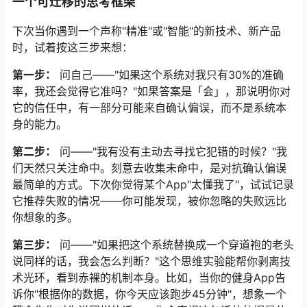
一个可迁移的思考框架
下次当你遇到一个声称"精准"或"智能"的新技术、新产品
时，试着按这三步来想：
第一步：
问自己——"如果这个系统对我只有30%的准确
率，我还会觉得它准吗？"如果答案是「会」，那说明你对
它的信任中，有一部分可能来自确认偏误，而不是系统本
身的能力。
第二步：
问——"我有没有主动去寻找它犯错的时候？"我
们天然只关注命中。刻意去收集未命中，是对抗确认偏误
最简单的方式。下次你觉得某个App"太懂我了"，试试记录
它推荐失败的情况——你可能发现，被你忽略的失败远比
你想象的多。
第三步：
问——"如果把这个系统替换成一个穿道袍的老头
说同样的话，我会怎么判断？"这个思维实验能帮你剥离技
术光环，看到赤裸的机制本身。比如，当你的健身App告
诉你"根据你的数据，你今天应该跑步45分钟"，想象一个