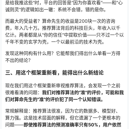
是给我推这些"时，平台的回答是"因为你喜欢看"——和"心
诚则灵"的逻辑如出一辙：系统不会错，错的是你。
而最大的受益者？算命先生的收益是200块一次的咨询
费，年入几十万。推荐算法背后的科技巨头，年收入以千
亿计。两者都是从"你的信任"中提取价值——只不过一个以
千年不变的玄学为壳，一个以最前沿的技术为壳。
发现这种同构有什么用？它能帮我们得出什么单看一方得
不出的结论？
三、用这个框架重新看，能得出什么新结论
现在我们用这个框架重新审视推荐算法，会发现一个之前
很难看清的问题：
我们对推荐算法的"准"的评价，可能和我
们对算命先生的"准"的评价犯了同一个认知错误。
常规解释是：推荐算法很准，因为它的数据多、模型好、
算力强。这是技术层面的解释，但它遗漏了一个更根本的
问题——
即使推荐算法的预测准确率只有50%，用户依然