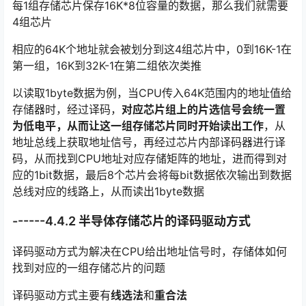
每1组存储芯片保存16K*8位容量的数据，那么我们就需要
4组芯片
相应的64K个地址就会被划分到这4组芯片中，0到16K-1在
第一组，16K到32K-1在第二组依次类推
以读取1byte数据为例，当CPU传入64K范围内的地址值给
存储器时，经过译码，
对应芯片组上的片选信号会统一置
为低电平，从而让这一组存储芯片同时开始读出工作
，从
地址总线上获取地址信号，再经过芯片内部译码器进行译
码，从而找到CPU地址对应存储矩阵的地址，进而得到对
应的1bit数据，最后8个芯片会将每bit数据依次输出到数据
总线对应的线路上，从而读出1byte数据
------4.4.2 半导体存储芯片的译码驱动方式
译码驱动方式为解决在CPU给出地址信号时，存储体如何
找到对应的一组存储芯片的问题
译码驱动方式主要有
线选法
和
重合法