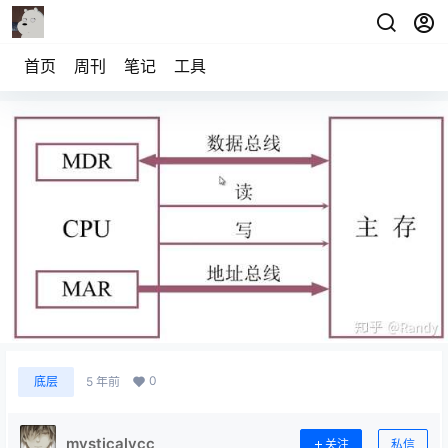
首页
周刊
笔记
工具
记组笔记2
0
底层
5 年前
mysticalycc
关注
私信