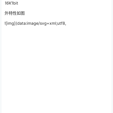
16K
1bit
外特性如图
![img](data:image/svg+xml;utf8,