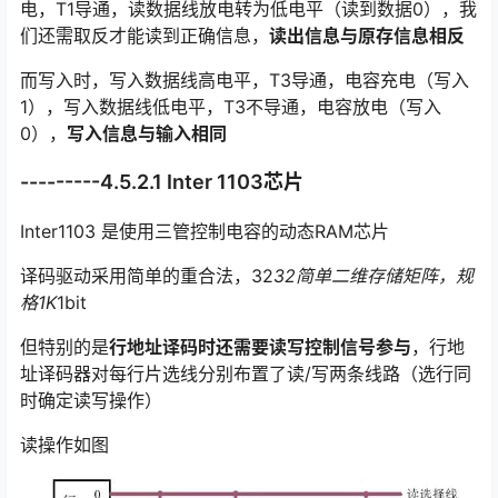
电，T1导通，读数据线放电转为低电平（读到数据0），我
们还需取反才能读到正确信息，
读出信息与原存信息相反
而写入时，写入数据线高电平，T3导通，电容充电（写入
1），写入数据线低电平，T3不导通，电容放电（写入
0），
写入信息与输入相同
---------4.5.2.1 Inter 1103芯片
Inter1103 是使用三管控制电容的动态RAM芯片
译码驱动采用简单的重合法，32
32简单二维存储矩阵，规
格1K
1bit
但特别的是
行地址译码时还需要读写控制信号参与
，行地
址译码器对每行片选线分别布置了读/写两条线路（选行同
时确定读写操作）
读操作如图