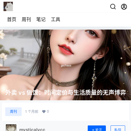
首页
周刊
笔记
工具
外卖 vs 做饭：时间定价与生活质量的无声博弈
0
周刊
1 个月前
mysticalycc
关注
私信